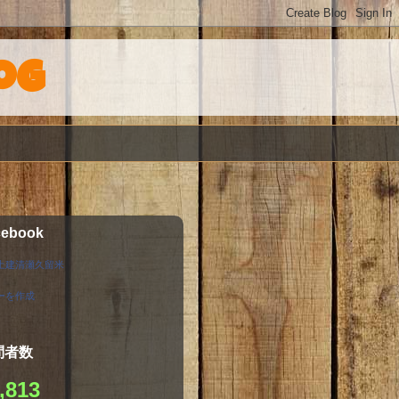
og
cebook
土建清瀬久留米
ーを作成
問者数
,813