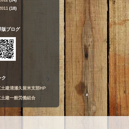
2011
(18)
帯版ブログ
ンク
京土建清瀬久留米支部HP
京土建一般労働組合