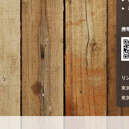
►
携
リ
東
東