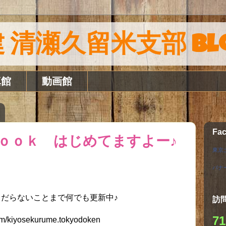
 清瀬久留米支部 Bl
真館
動画館
Fa
ｏｏｋ はじめてますよー♪
東京
バナ
だらないことまで何でも更新中♪
訪
71
om/kiyosekurume.tokyodoken