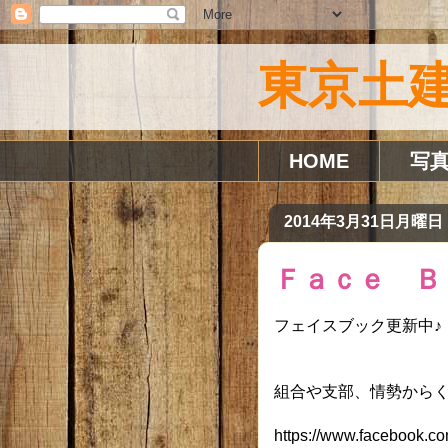
東京土建
HOME
写
2014年3月31日月曜日
Ｆａｃｅ Ｂ
フェイスブック更新中♪
組合や支部、情勢からく
https://www.facebook.c