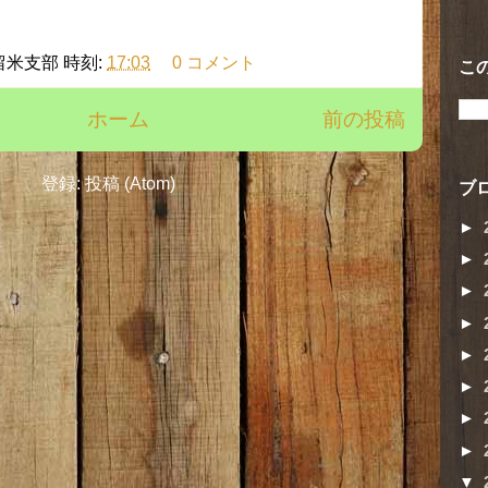
留米支部
時刻:
17:03
0 コメント
こ
ホーム
前の投稿
登録:
投稿 (Atom)
ブ
►
►
►
►
►
►
►
►
▼